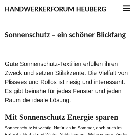
HANDWERKERFORUM HEUBERG
Referenzen
Sonnenschutz – ein schöner Blickfang
Ausbildung
Aktuelles
Gute Sonnen­schutz-Textilien erfüllen ihren
Zweck und setzen Stilak­zente. Die Vielfalt von
Kontakt
Plissees und Rollos ist riesig und inter­essant.
Es gibt beinahe für jedes Fenster und jeden
Raum die ideale Lösung.
YouTube
Mit Sonnenschutz Energie sparen
Sonnen­schutz ist wichtig. Natürlich im Sommer, doch auch im
Frühjahr, Herbst und Winter. Schlaf­zimmer, Wohnzimmer, Kinder­