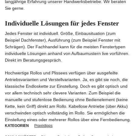
langjährige Erfahrung unserer Handwerks­be­triebe. Wir beraten
Sie gerne.
Individuelle Lösungen für jedes Fenster
Jedes Fenster ist indivi­duell. Größe, Einbau­si­tuation (zum
Beispiel Dachfenster), Ausführung (zum Beispiel Fenster mit
Schrägen). Der Fachhandel kann für die meisten Fenster­typen
indivi­duelle Lösungen anhand von Aufbau­mustern live vorführen.
Direkt im Beratungsgespräch.
Hochwertige Rollos und Plissees verfügen über ausge­feilte
Antriebs­va­ri­anten und Verstell­va­ri­anten. Ja, es gibt sie noch, die
klassische Endlos­kette zur Einstellung. Doch es gibt optisch und
vor allem technisch sehr clevere Varianten. Zum Beispiel die
manuelle und stufenlose Bedienung ohne Bedien­element (keine
Kette, kein Griff) direkt am Rollo. Kabellose Antriebe (über Akku)
verschwinden optisch vollständig im Rollo. Sie ermög­lichen die
Einstellung eines oder mehrerer Rollos über eine Fernbedienung.
KATEGORIEN
Praxistipps