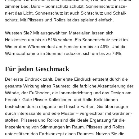
zimmer Bad, Büro – Sonnschutz schützt, Sonnen­schutz insze­
niert das Licht, Sonnen­schutz ist auch Sicht­schutz und Schall­
schutz. Mit Plissees und Rollos ist das spielend einfach.
Wussten Sie? Mit ausge­wählten Materialien lassen sich
Heizkosten um bis zu 51% senken. Ein Sonnen­schutz senkt im
Winter den Wärme­verlust am Fenster um bis zu 46%. Und die
Wärme­auf­nahme im Sommer reduziert sich um bis zu 78%.
Für jeden Geschmack
Der erste Eindruck zählt. Der erste Eindruck entsteht durch die
gesamte Wirkung eines Raumes: die farbliche Akzen­tu­ierung der
Wände, der Fußboden, die Innen­ein­richtung und das Design am
Fenster. Gute Plissee-Kollek­tionen und Rollo-Kollek­tionen
bestechen durch elegante und frische Farben. Sie überzeugen
durch inter­es­sante und edle Muster – vergleichbar mit Gardi­nen­
stoffen. Plissees und Rollos sind die ideale Ergänzung für die
Insze­nierung von Stimmungen im Raum. Plissees und Rollos
unter­stützen das Farbkonzept eines Raumes. Nutzen Sie die