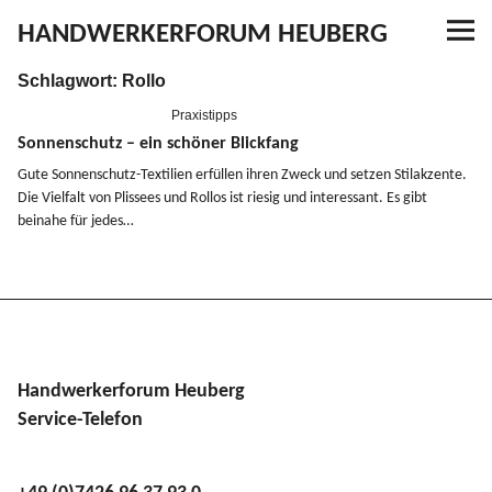
HANDWERKERFORUM HEUBERG
Schlagwort:
Rollo
Referenzen
Praxistipps
Ausbildung
Sonnenschutz – ein schöner Blickfang
Gute Sonnen­­schutz-Textilien erfüllen ihren Zweck und setzen Stilak­zente.
Die Vielfalt von Plissees und Rollos ist riesig und inter­essant. Es gibt
Aktuelles
beinahe für jedes…
Kontakt
YouTube
Handwerkerforum Heuberg
Service-Telefon