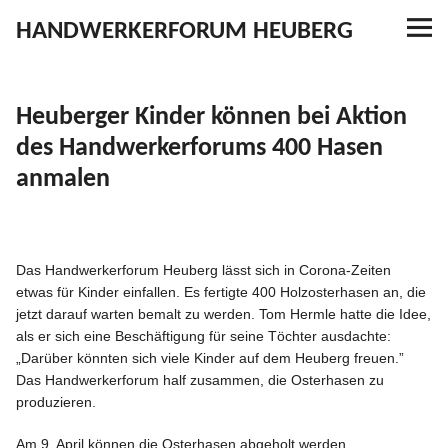
HANDWERKERFORUM HEUBERG
Referenzen
Heuberger Kinder können bei Aktion
Ausbildung
des Handwerkerforums 400 Hasen
anmalen
Aktuelles
Kontakt
Das Handwer­ker­forum Heuberg lässt sich in Corona-Zeiten
etwas für Kinder einfallen. Es fertigte 400 Holzos­ter­hasen an, die
jetzt darauf warten bemalt zu werden. Tom Hermle hatte die Idee,
YouTube
als er sich eine Beschäf­tigung für seine Töchter ausdachte:
„Darüber könnten sich viele Kinder auf dem Heuberg freuen.”
Das Handwer­ker­forum half zusammen, die Oster­hasen zu
produzieren.
Am 9. April können die Oster­hasen abgeholt werden