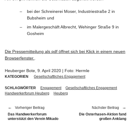
bei der Schrei­nerei Moser, Indus­trie­straße 2 in
Bubsheim und
im Maler­ge­schäft Albrecht, Wehinger Straße 9 in
Gosheim
Die Presse­mit­teilung als pdf öffnet sich bei Klick in einem neuen
Browser­fenster.
.
Heuberger Bote, 9. April 2020 | Foto: Hermle
KATEGORIEN
Gesellschaftliches Engagement
SCHLAGWÖRTER
Engagement
Gesellschaftliches Engagement
Handwerkerforum Heuberg
Heuberg
Vorheriger Beitrag
Nächster Beitrag
Das Handwerkerforum
Die Osterhasen-Aktion fand
unterstützt den Verein Mikado
großen Anklang