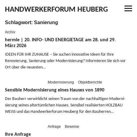
HANDWERKERFORUM HEUBERG
Schlagwort:
Sanierung
Referenzen
Archiv
Ausbildung
hermle | 20.
INFO-
UND
ENERGIETAGE
am 28. und 29.
März 2026
IDEEN
FÜR
IHR
ZUHAUSE
– Sie suchen innovative Ideen für Ihre
Aktuelles
Renovierung, Sanierung oder Moder­ni­sierung? Infor­mieren Sie sich vor
Ort über die neuesten…
Kontakt
Modernisierung
Objektberichte
Sensible Modernisierung eines Hauses von 1890
Der Bauherr verwirk­licht seinen Traum von der nachhal­tigen Moder­ni­
YouTube
sierung seines alter­tüm­lichen Hauses. Sensibel reali­sierten
HOLZBAU
WEISS
und das Handwer­ker­forum Heuberg für den Bauherren…
Anfrage
Beweise
Ihre Anfrage