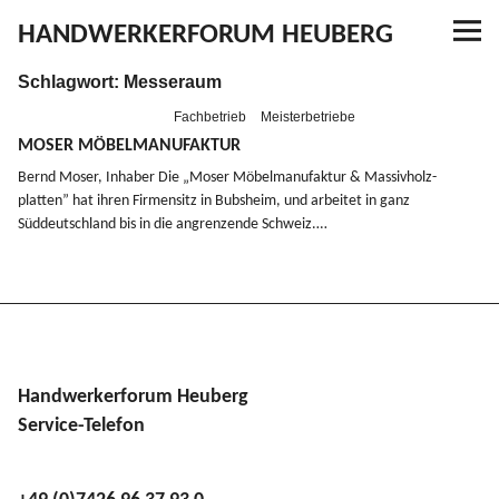
HANDWERKERFORUM HEUBERG
Schlagwort:
Messeraum
Referenzen
Fachbetrieb
Meisterbetriebe
Ausbildung
MOSER
MÖBELMANUFAKTUR
Bernd Moser, Inhaber Die „Moser Möbel­ma­nu­faktur
&
Massiv­holz­
platten” hat ihren Firmensitz in Bubsheim, und arbeitet in ganz
Aktuelles
Süddeutschland bis in die angren­zende Schweiz.…
Kontakt
YouTube
Handwerkerforum Heuberg
Service-Telefon