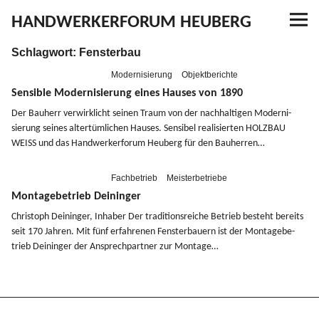
HANDWERKERFORUM HEUBERG
Schlagwort:
Fensterbau
Referenzen
Modernisierung
Objektberichte
Ausbildung
Sensible Modernisierung eines Hauses von 1890
Der Bauherr verwirk­licht seinen Traum von der nachhal­tigen Moder­ni­
sierung seines alter­tüm­lichen Hauses. Sensibel reali­sierten
HOLZBAU
Aktuelles
WEISS
und das Handwer­ker­forum Heuberg für den Bauherren…
Kontakt
Fachbetrieb
Meisterbetriebe
Montagebetrieb Deininger
Christoph Deininger, Inhaber Der tradi­ti­ons­reiche Betrieb besteht bereits
seit 170 Jahren. Mit fünf erfah­renen Fenster­bauern ist der Monta­ge­be­
YouTube
trieb Deininger der Ansprech­partner zur Montage…