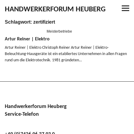
HANDWERKERFORUM HEUBERG
Schlagwort:
zertifiziert
Referenzen
Meisterbetriebe
Ausbildung
Artur Reiner | Elektro
Artur Reiner | Elektro Christoph Reiner Artur Reiner | Elektro-
Beleuchtung-Hausgeräte ist ein etabliertes Unter­nehmen in allen Fragen
Aktuelles
rund um die Elektro­technik. 1981 gründeten…
Kontakt
YouTube
Handwerkerforum Heuberg
Service-Telefon