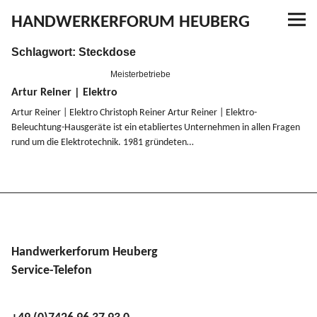
HANDWERKERFORUM HEUBERG
Schlagwort:
Steckdose
Referenzen
Meisterbetriebe
Ausbildung
Artur Reiner | Elektro
Artur Reiner | Elektro Christoph Reiner Artur Reiner | Elektro-
Beleuchtung-Hausgeräte ist ein etabliertes Unter­nehmen in allen Fragen
Aktuelles
rund um die Elektro­technik. 1981 gründeten…
Kontakt
YouTube
Handwerkerforum Heuberg
Service-Telefon