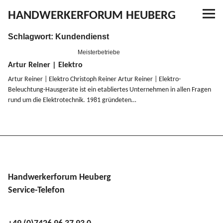
HANDWERKERFORUM HEUBERG
Schlagwort:
Kundendienst
Referenzen
Meisterbetriebe
Ausbildung
Artur Reiner | Elektro
Artur Reiner | Elektro Christoph Reiner Artur Reiner | Elektro-
Beleuchtung-Hausgeräte ist ein etabliertes Unter­nehmen in allen Fragen
Aktuelles
rund um die Elektro­technik. 1981 gründeten…
Kontakt
YouTube
Handwerkerforum Heuberg
Service-Telefon