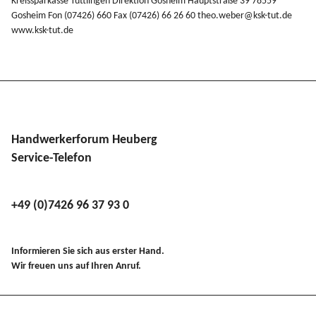
Kreis­spar­kasse Tuttlingen Direktion Gosheim Haupt­straße 39 78559
Gosheim Fon (07426) 660 Fax (07426) 66 26 60 theo.​weber@​ksk-​tut.​de
www​.ksk​-tut​.de
Handwerkerforum Heuberg
Service-Telefon
+49 (0)7426 96 37 93 0
Informieren Sie sich aus erster Hand.
Wir freuen uns auf Ihren Anruf.