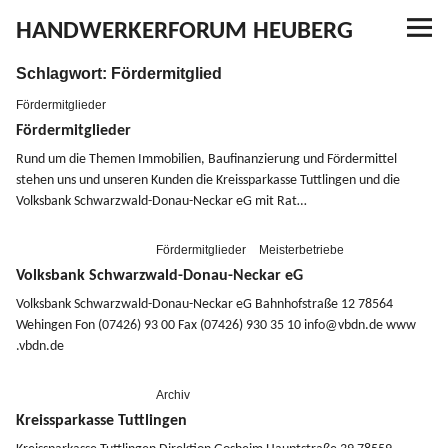
HANDWERKERFORUM HEUBERG
Schlagwort:
Fördermitglied
Referenzen
Fördermitglieder
Ausbildung
Fördermitglieder
Rund um die Themen Immobilien, Baufi­nan­zierung und Förder­mittel
stehen uns und unseren Kunden die Kreis­spar­kasse Tuttlingen und die
Aktuelles
Volksbank Schwarzwald-Donau-Neckar eG mit Rat…
Kontakt
Fördermitglieder
Meisterbetriebe
Volksbank Schwarzwald-Donau-Neckar eG
Volksbank Schwarzwald-Donau-Neckar eG Bahnhof­straße 12 78564
Wehingen Fon (07426) 93 00 Fax (07426) 930 35 10 info@​vbdn.​de www​
YouTube
.vbdn​.de
Archiv
Kreissparkasse Tuttlingen