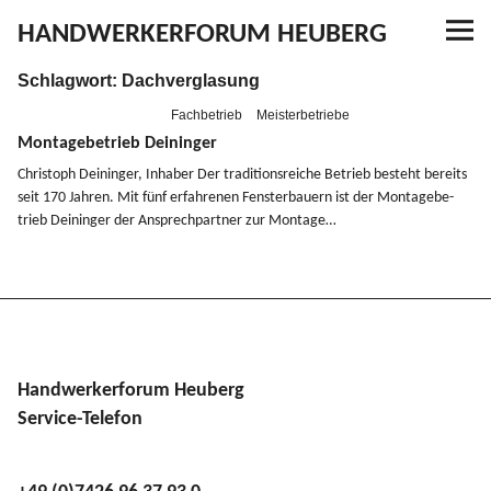
HANDWERKERFORUM HEUBERG
Schlagwort:
Dachverglasung
Referenzen
Fachbetrieb
Meisterbetriebe
Ausbildung
Montagebetrieb Deininger
Christoph Deininger, Inhaber Der tradi­ti­ons­reiche Betrieb besteht bereits
seit 170 Jahren. Mit fünf erfah­renen Fenster­bauern ist der Monta­ge­be­
Aktuelles
trieb Deininger der Ansprech­partner zur Montage…
Kontakt
YouTube
Handwerkerforum Heuberg
Service-Telefon