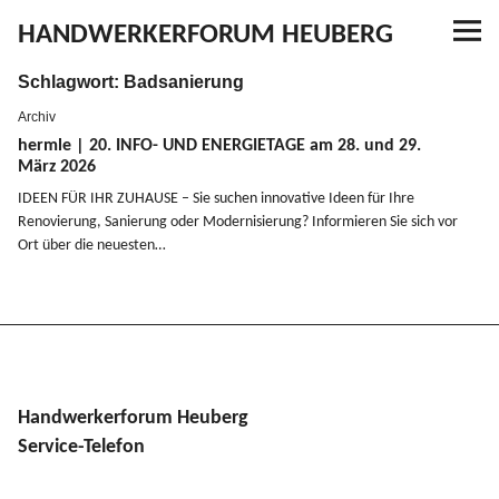
HANDWERKERFORUM HEUBERG
Schlagwort:
Badsanierung
Referenzen
Archiv
Ausbildung
hermle | 20.
INFO-
UND
ENERGIETAGE
am 28. und 29.
März 2026
IDEEN
FÜR
IHR
ZUHAUSE
– Sie suchen innovative Ideen für Ihre
Aktuelles
Renovierung, Sanierung oder Moder­ni­sierung? Infor­mieren Sie sich vor
Ort über die neuesten…
Kontakt
YouTube
Handwerkerforum Heuberg
Service-Telefon